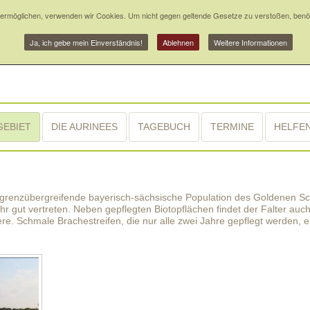
ermöglichen, verwenden wir Cookies. Um nicht gegen geltende Gesetze zu verstoßen, benöti
Ja, ich gebe mein Einverständnis!
Ablehnen
Weitere Informationen
GEBIET
DIE AURINEES
TAGEBUCH
TERMINE
HELFEN
 grenzübergreifende bayerisch-sächsische Population des Goldenen Sc
ehr gut vertreten. Neben gepflegten Biotopflächen findet der Falter a
ere. Schmale Brachestreifen, die nur alle zwei Jahre gepflegt werden