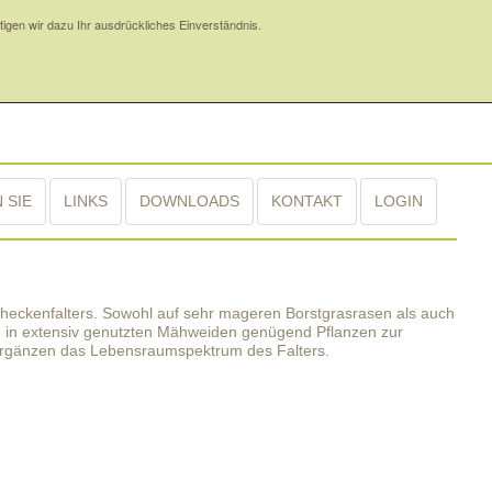
gen wir dazu Ihr ausdrückliches Einverständnis.
 SIE
LINKS
DOWNLOADS
KONTAKT
LOGIN
heckenfalters. Sowohl auf sehr mageren Borstgrasrasen als auch
uch in extensiv genutzten Mähweiden genügend Pflanzen zur
, ergänzen das Lebensraumspektrum des Falters.