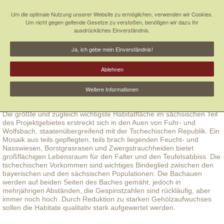
Um die optimale Nutzung unserer Website zu ermöglichen, verwenden wir Cookies.
Um nicht gegen geltende Gesetze zu verstoßen, benötigen wir dazu Ihr
ausdrückliches Einverständnis.
Ja, ich gebe mein Einverständnis!
Ablehnen
Weitere Informationen
NSG „Dreiländereck“
Die größte und zugleich wichtigste Habitatfläche im sächsischen Teil
des Projektgebietes erstreckt sich in den Auen von Fuhr- und
Wolfsbach, staatenübergreifend mit der Tschechischen Republik. Ein
Mosaik aus teils gepflegten, teils brach liegenden Feucht- und
Nasswiesen, Borstgrasrasen und Zwergstrauchheiden bietet
großflächigen Lebensraum für den Falter und den Teufelsabbiss. Die
tschechischen Vorkommen sind wichtiges Bindeglied zwischen den
bayerischen und den sächsischen Populationen. Die Bachauen
werden auf beiden Seiten des Baches gemäht, jedoch in
mehrjährigen Abständen, die Gespinstzahlen sind rückläufig, aber
immer noch hoch. Durch Reduktion zu starken Gehölzaufwuchses
sollen die Habitate qualitativ stark aufgewertet werden.