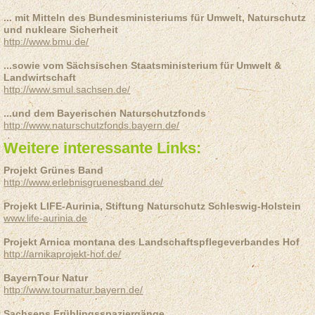
... mit Mitteln des Bundesministeriums für Umwelt, Naturschutz
und nukleare Sicherheit
http://www.bmu.de/
...sowie vom Sächsischen Staatsministerium für Umwelt &
Landwirtschaft
http://www.smul.sachsen.de/
...und dem Bayerischen Naturschutzfonds
http://www.naturschutzfonds.bayern.de/
Weitere interessante Links:
Projekt Grünes Band
http://www.erlebnisgruenesband.de/
Projekt LIFE-Aurinia, Stiftung Naturschutz Schleswig-Holstein
www.life-aurinia.de
Projekt Arnica montana des Landschaftspflegeverbandes Hof
http://arnikaprojekt-hof.de/
BayernTour Natur
http://www.tournatur.bayern.de/
Sachsens Frühlingsspaziergänge