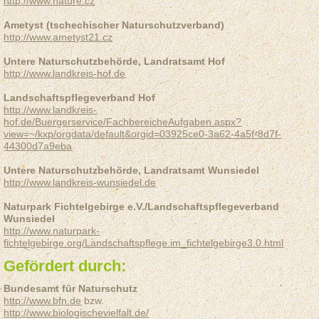
http://www.nature.cz
Ametyst (tschechischer Naturschutzverband)
http://www.ametyst21.cz
Untere Naturschutzbehörde, Landratsamt Hof
http://www.landkreis-hof.de
Landschaftspflegeverband Hof
http://www.landkreis-
hof.de/Buergerservice/FachbereicheAufgaben.aspx?
view=~/kxp/orgdata/default&orgid=03925ce0-3a62-4a5f-8d7f-
44300d7a9eba
Untere Naturschutzbehörde, Landratsamt Wunsiedel
http://www.landkreis-wunsiedel.de
Naturpark Fichtelgebirge e.V./Landschaftspflegeverband
Wunsiedel
http://www.naturpark-
fichtelgebirge.org/Landschaftspflege.im_fichtelgebirge3.0.html
Gefördert durch:
Bundesamt für Naturschutz
http://www.bfn.de
bzw.
http://www.biologischevielfalt.de/